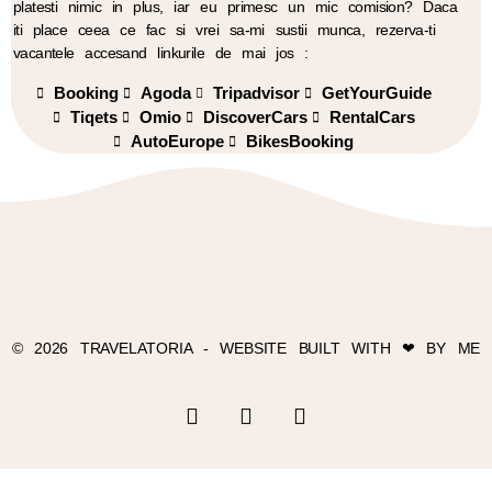
platesti nimic in plus, iar eu primesc un mic comision? Daca
iti place ceea ce fac si vrei sa-mi sustii munca, rezerva-ti
vacantele accesand linkurile de mai jos :
Booking
Agoda
Tripadvisor
GetYourGuide
Tiqets
Omio
DiscoverCars
RentalCars
AutoEurope
BikesBooking
© 2026 TRAVELATORIA - WEBSITE BUILT WITH ❤ BY ME