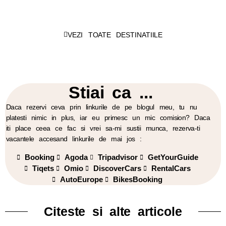
!
VEZI TOATE DESTINATIILE
Stiai ca ...
Daca rezervi ceva prin linkurile de pe blogul meu, tu nu
platesti nimic in plus, iar eu primesc un mic comision? Daca
iti place ceea ce fac si vrei sa-mi sustii munca, rezerva-ti
vacantele accesand linkurile de mai jos :
Booking
Agoda
Tripadvisor
GetYourGuide
Tiqets
Omio
DiscoverCars
RentalCars
AutoEurope
BikesBooking
Citeste si alte articole