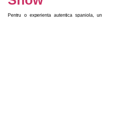
Show
Pentru o experienta autentica spaniola, un
Flamenco Show
este absolut obligatoriu. Mallorca
gazduieste unele dintre cele mai vibrante
spectacole de flamenco, unde vei putea simti
pasiunea si energia acestui dans traditional.
Fiecare spectacol este o explozie de culoare,
ritmuri puternice si emotie pura, oferindu-ti o
fereastra catre cultura bogata a Spaniei. Este o
modalitate excelenta de a incheia o seara pe
insula, alaturi de muzica live si o atmosfera plina
de vibratie.