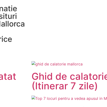
natie
ituri
Mallorca
rice
atat
Ghid de calatori
(Itinerar 7 zile)