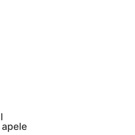
l
 apele