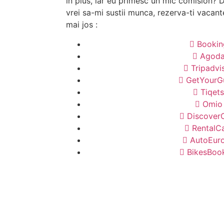
in plus, iar eu primesc un mic comision? D
vrei sa-mi sustii munca, rezerva-ti vacant
mai jos :
Bookin
Agod
Tripadvi
GetYourG
Tiqets
Omio
Discover
RentalC
AutoEur
BikesBoo