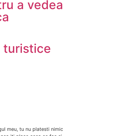
tru a vedea
ca
 turistice
gul meu, tu nu platesti nimic