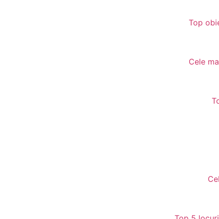
Top obie
Cele mai
T
Ce
Top 5 locur