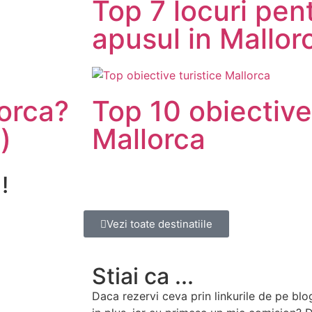
Top 7 locuri pen
apusul in Mallor
lorca?
Top 10 obiective
)
Mallorca
!
Vezi toate destinatiile
Stiai ca ...
Daca rezervi ceva prin linkurile de pe blo