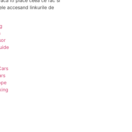
aca iti place ceea ce fac si
ele accesand linkurile de
g
a
sor
uide
Cars
ars
ope
king