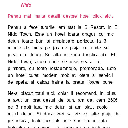
Nido
Pentru mai multe detalii despre hotel click aici.
Pentru a face tururile, am stat la S Resort, in El
Nido Town. Este un hotel foarte dragut, cu mic
dejun foarte bun si amplasare perfecta, la 3
minute de mers pe jos de plaja de unde se
pleaca in tururi. Se afla in zona turistica din El
Nido Town, acolo unde se iese seara la
plimbare, cu toate restaurantele, promenada. Este
un hotel curat, modern mobilat, ofera si servicii
de spalat si calcat haine la preturi foarte bune.
Ne-a placut totul aici, chiar il recomand. In plus,
a avut un pret destul de bun, am dat cam 260€
pe 3 nopti fara mic dejun si am platit acolo
micul dejun. Si daca vrei sa vizitezi alte plaje de
pe insula, toate tuk tuk urile sunt fix in fata
hotelului sau gasesti in apropiere sa inchiriezi