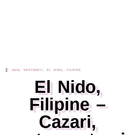
ASIA
,
DESTINATII
,
EL NIDO
,
FILIPINE
El Nido,
Filipine –
Cazari,