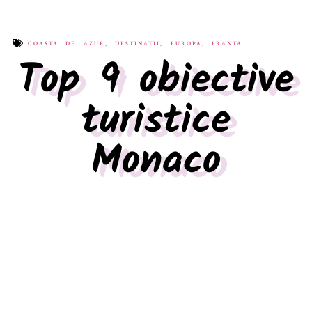
COASTA DE AZUR
,
DESTINATII
,
EUROPA
,
FRANTA
Top 9 obiective
turistice
Monaco