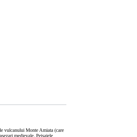
rile vulcanului Monte Amiata (care
 asezari medievale. Peisajele