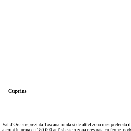
Cuprins
Val d’Orcia reprezinta Toscana rurala si de altfel zona mea preferata 
a erupt in urma cu 180 000 ani) si este o zona presarata cu ferme, podgo