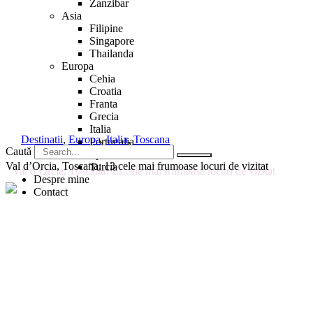
Zanzibar
Asia
Filipine
Singapore
Thailanda
Europa
Cehia
Croatia
Franta
Grecia
Italia
Destinatii
,
Europa
,
Italia
,
Toscana
Portugalia
Caută
Spania
Val d’Orcia, Toscana: 13 cele mai frumoase locuri de vizitat
Turcia
Despre mine
Contact