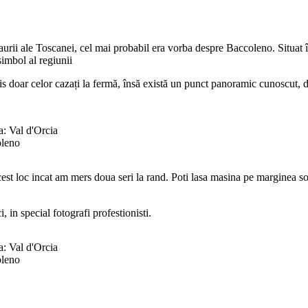
urii ale Toscanei, cel mai probabil era vorba despre Baccoleno. Situat 
simbol al regiunii
 doar celor cazați la fermă, însă există un punct panoramic cunoscut, de
oleno
cest loc incat am mers doua seri la rand. Poti lasa masina pe marginea s
, in special fotografi profestionisti.
oleno