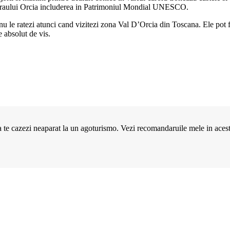
i a raului Orcia includerea in Patrimoniul Mondial UNESCO.
nu le ratezi atunci cand vizitezi zona Val D’Orcia din Toscana. Ele pot fi 
e absolut de vis.
a te cazezi neaparat la un agoturismo. Vezi recomandaruile mele in acest 