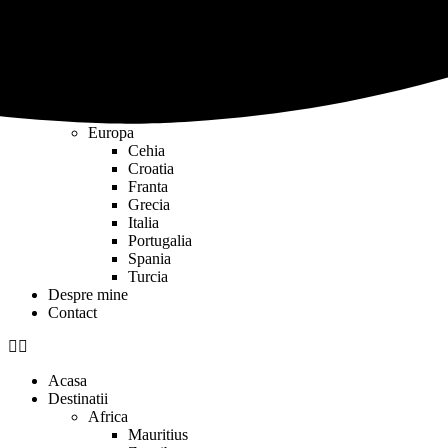
Africa
Sari la conținut
Mauritius
Zanzibar
Asia
Filipine
Singapore
Thailanda
Europa
Cehia
Croatia
Franta
Grecia
Italia
Portugalia
Spania
Turcia
Despre mine
Contact
Acasa
Destinatii
Africa
Mauritius